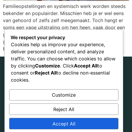
Familieopstellingen en systemisch werk worden steeds
bekender en populairder. Misschien heb je er wel eens
van gehoord of zelfs zelf meegemaakt. Toch hangt er
soms een vage uitstraling om hen heen, vaak door een
gebrek aan begrip. Wat houdt het precies in en wat
We respect your privacy
gebeurt er in zo’n setting? Hier presenteren wij de
Cookies help us improve your experience,
belangrijkste feiten […]
deliver personalized content, and analyze
traffic. You can choose which cookies to allow
by clicking
Customize
. Click
Accept All
to
consent or
Reject All
to decline non-essential
The
Home
cookies.
Terms &
Netherlands
Conditions
Inspiration
Customize
hi@practiceyourhealth.com
Disclaimer &
Cancel
Offer
Reject All
Privacy
order
Over
Accept All
Dutch