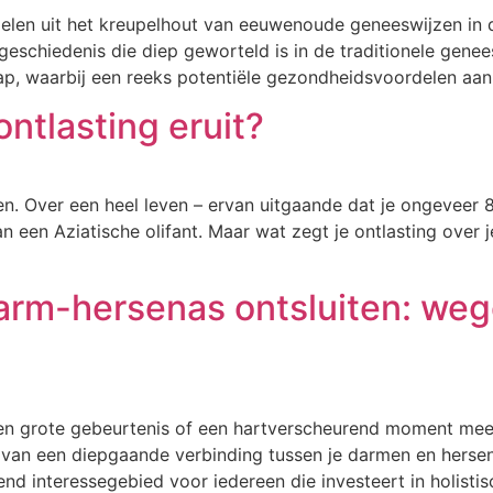
toelen uit het kreupelhout van eeuwenoude geneeswijzen i
 geschiedenis die diep geworteld is in de traditionele ge
, waarbij een reeks potentiële gezondheidsvoordelen aan 
ntlasting eruit?
pen. Over een heel leven – ervan uitgaande dat je ongeveer
 een Aziatische olifant. Maar wat zegt je ontlasting over j
rm-hersenas ontsluiten: weg
 een grote gebeurtenis of een hartverscheurend moment mee
js van een diepgaande verbinding tussen je darmen en hers
d interessegebied voor iedereen die investeert in holisti