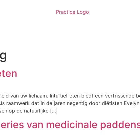
ng
eten
id van uw lichaam. Intuïtief eten biedt een verfrissende 
s raamwerk dat in de jaren negentig door diëtisten Evelyn 
wen op de natuurlijke […]
teries van medicinale padden