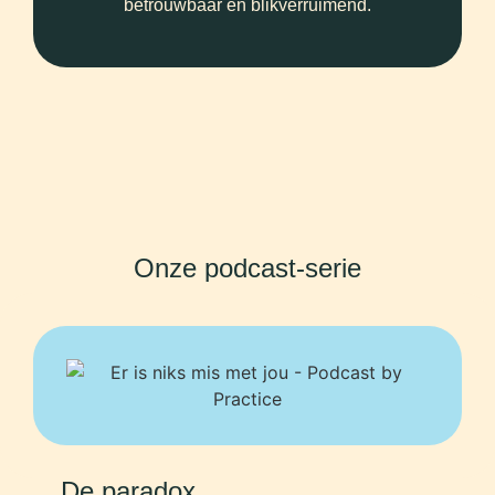
betrouwbaar en blikverruimend.
Onze podcast-serie
De paradox