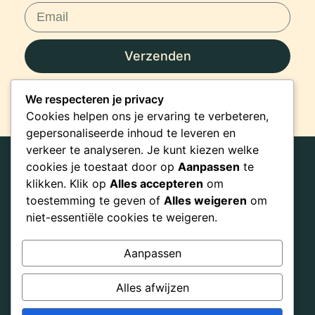
Verzenden
We respecteren je privacy
Cookies helpen ons je ervaring te verbeteren,
gepersonaliseerde inhoud te leveren en
verkeer te analyseren. Je kunt kiezen welke
cookies je toestaat door op
Aanpassen
te
klikken. Klik op
Alles accepteren
om
Nederland
Home
toestemming te geven of
Alles weigeren
om
hi@practiceyourhealth.com
niet-essentiële cookies te weigeren.
Inspiratie
Algemene
Bestelling
voorwaarden
Aanpassen
annuleren
Aanbod
Disclaimer en
Alles afwijzen
Over
Privacy