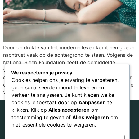
Door de drukte van het moderne leven komt een goede
nachtrust vaak op de achtergrond te staan. Volgens de
National Sleep Foundation heeft de gemiddelde
volwassene elke nacht tussen de zeven en negen uur
We respecteren je privacy
slaap nodig om optimaal te kunnen functioneren. Maar
Cookies helpen ons je ervaring te verbeteren,
door de toenemende verantwoordelijkheden komen we
gepersonaliseerde inhoud te leveren en
vaak tekort, en zelfs een paar nachten […]
verkeer te analyseren. Je kunt kiezen welke
cookies je toestaat door op
Aanpassen
te
klikken. Klik op
Alles accepteren
om
toestemming te geven of
Alles weigeren
om
Nederland
Home
niet-essentiële cookies te weigeren.
Algemene
hi@practiceyourhealth.com
voorwaarden